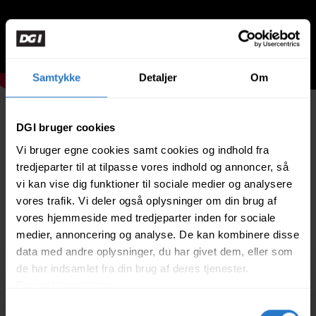
Samtykke
Detaljer
Om
Våbenvedligehold riffel - daglig
DGI bruger cookies
rengøring
Vi bruger egne cookies samt cookies og indhold fra
tredjeparter til at tilpasse vores indhold og annoncer, så
vi kan vise dig funktioner til sociale medier og analysere
Idræt/målgruppe
Skydning
vores trafik. Vi deler også oplysninger om din brug af
Kategori
Riffel
vores hjemmeside med tredjeparter inden for sociale
Emneord
Vedligehold
medier, annoncering og analyse. De kan kombinere disse
Niveau
2 - Let øvet
data med andre oplysninger, du har givet dem, eller som
de har indsamlet fra din brug af deres tjenester.
Se
cookiepolitiken
Samtykkevalg
60 min
15-70 år
1-50 deltager