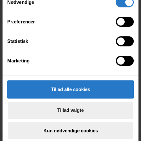
Nødvendige
Præferencer
Statistisk
Beskrivelse
Bliv klogere på, hvordan du vedligeholder din riffel med 
Marketing
daglig rengøring.
 LÆS HELE BESKRIVELSEN 
Tillad alle cookies
Oprettet af DGI
Tillad valgte
Kun nødvendige cookies